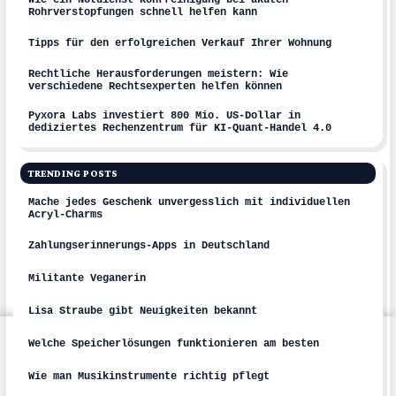
Wie ein Notdienst Rohrreinigung bei akuten
Rohrverstopfungen schnell helfen kann
Tipps für den erfolgreichen Verkauf Ihrer Wohnung
Rechtliche Herausforderungen meistern: Wie
verschiedene Rechtsexperten helfen können
Pyxora Labs investiert 800 Mio. US-Dollar in
dediziertes Rechenzentrum für KI-Quant-Handel 4.0
TRENDING POSTS
Mache jedes Geschenk unvergesslich mit individuellen
Acryl-Charms
Zahlungserinnerungs-Apps in Deutschland
Militante Veganerin
Lisa Straube gibt Neuigkeiten bekannt
Welche Speicherlösungen funktionieren am besten
Leave a
on
Wie man Musikinstrumente richtig pflegt
Comment
Nicole